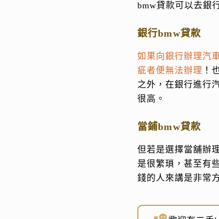
bmw貸款可以去銀
銀行bmw貸款
如果向銀行辦理汽
疵者便無法辦理
！
之外，在銀行進行
很高。
當鋪bmw貸款
但若是選擇當舖辦
是很繁瑣，甚至有
錢的人來講是非常