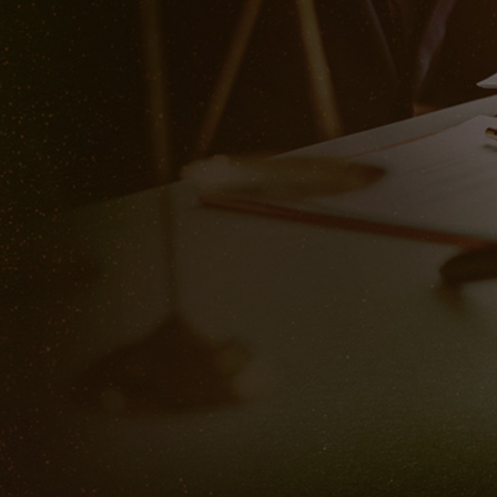
想做
bmw