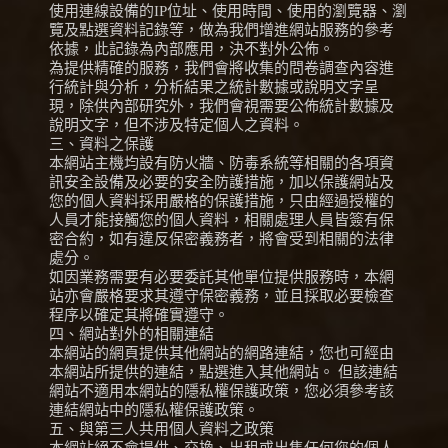
使用連線設備的IP位址、使用時間、使用的瀏覽器、瀏
覽及點選資料記錄等，做為我們增進網站服務的參考
依據，此記錄為內部應用，決不對外公佈。
為提供精確的服務，我們會將收集的問卷調查內容進
行統計與分析，分析結果之統計數據或說明文字呈
現，除供內部研究外，我們會視需要公佈統計數據及
說明文字，但不涉及特定個人之資料。
三、資料之保護
本網站主機均設有防火牆、防毒系統等相關的各項資
訊安全設備及必要的安全防護措施，加以保護網站及
您的個人資料採用嚴格的保護措施，只由經過授權的
人員才能接觸您的個人資料，相關處理人員皆簽有保
密合約，如有違反保密義務者，將會受到相關的法律
處分。
如因業務需要有必要委託其他單位提供服務時，本網
站亦會嚴格要求其遵守保密義務，並且採取必要檢查
程序以確定其將確實遵守。
四、網站對外的相關連結
本網站的網頁提供其他網站的網路連結，您也可經由
本網站所提供的連結，點選進入其他網站。 但該連結
網站不適用本網站的隱私權保護政策，您必須參考該
連結網站中的隱私權保護政策。
五、與第三人共用個人資料之政策