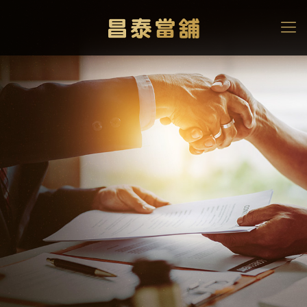
機車小額貸款30萬可能
嗎？
3招提高機車小額借款額
度，詳細資訊報你知！
高雄當舖
>
機車借款
>