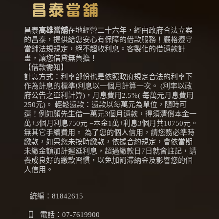
昌泰
高雄當舖
在地經營二十六年，經由政府合法立案
的昌泰，提供給您安心有保障的借款服務！嚴格遵守
當鋪法規規定，絕不超收利息。客製化的借還款計
畫，讓您借貸無負擔！
【借款需知】
計息方式：利率部份也是依照政府規定合法的利率下
作為計息的標準!利息以一個月計算一次。 (利率以政
府公告之單利計算)，月息費用2.5%( 每萬元月息費用
250元)。 輕鬆還款：還款以每萬元為單位，隨時可
還！例如顏先生借一萬元3個月還款，得須清償本金一
萬+3個月利息750元 =本金1萬+利息3個月共10750元。
無其它手續費用。 為了您的個人信用，請您務必準時
繳款，如果您未按時繳款，依據合約規定，會依當期
未繳金額加計遲延利息，超過繳款日7日就會註記，請
養成良好的繳款習慣，以免加罰滯納金及影響您的個
人信用。
統編：81842615
電話：
07-7619900