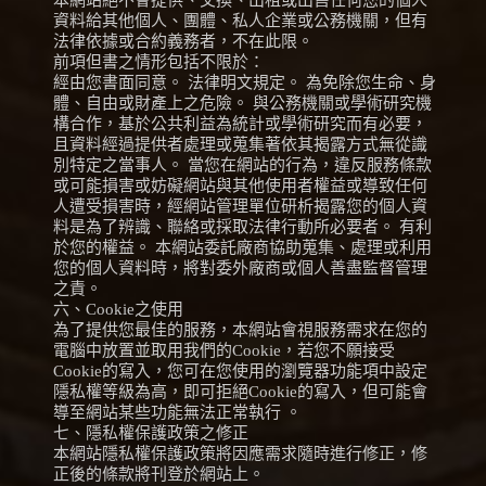
本網站絕不會提供、交換、出租或出售任何您的個人
資料給其他個人、團體、私人企業或公務機關，但有
法律依據或合約義務者，不在此限。
前項但書之情形包括不限於：
經由您書面同意。 法律明文規定。 為免除您生命、身
體、自由或財產上之危險。 與公務機關或學術研究機
構合作，基於公共利益為統計或學術研究而有必要，
且資料經過提供者處理或蒐集著依其揭露方式無從識
別特定之當事人。 當您在網站的行為，違反服務條款
或可能損害或妨礙網站與其他使用者權益或導致任何
人遭受損害時，經網站管理單位研析揭露您的個人資
料是為了辨識、聯絡或採取法律行動所必要者。 有利
於您的權益。 本網站委託廠商協助蒐集、處理或利用
您的個人資料時，將對委外廠商或個人善盡監督管理
之責。
六、Cookie之使用
為了提供您最佳的服務，本網站會視服務需求在您的
電腦中放置並取用我們的Cookie，若您不願接受
Cookie的寫入，您可在您使用的瀏覽器功能項中設定
隱私權等級為高，即可拒絕Cookie的寫入，但可能會
導至網站某些功能無法正常執行 。
七、隱私權保護政策之修正
本網站隱私權保護政策將因應需求隨時進行修正，修
正後的條款將刊登於網站上。