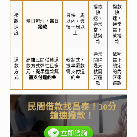
撥款
撥款
快
快
撥
最快一周
速，
速，
款
當日辦理，
當日
以內，最
通常
通常
速
撥款
慢一周以
當下
當下
度
上
就撥
就撥
款
款
通常
依照
還
高雄民間借貸還
較制式，
間隔
當下
款
款方式彈性且多
提早還款
幾天
約定
方
元，提早還款
無
需支付違
就需
的內
式
需支付違約金
約金
要還
容來
款
還款
民間借款找昌泰！30分
鐘速撥款！