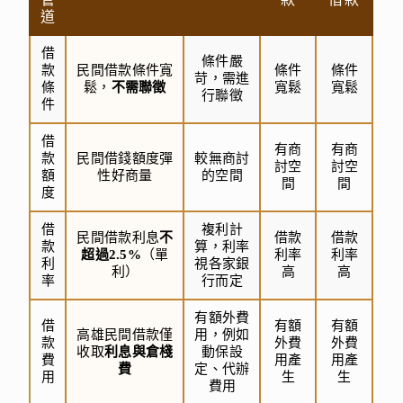
道
借
條件嚴
款
民間借款條件寬
條件
條件
苛，需進
條
鬆，
不需聯徵
寬鬆
寬鬆
行聯徵
件
借
有商
有商
款
民間借錢額度彈
較無商討
討空
討空
額
性好商量
的空間
間
間
度
借
複利計
民間借款利息
不
借款
借款
款
算，利率
超過2.5%
（單
利率
利率
利
視各家銀
利）
高
高
率
行而定
有額外費
借
有額
有額
高雄民間借款僅
用，例如
款
外費
外費
收取
利息與倉棧
動保設
費
用產
用產
費
定、代辦
用
生
生
費用