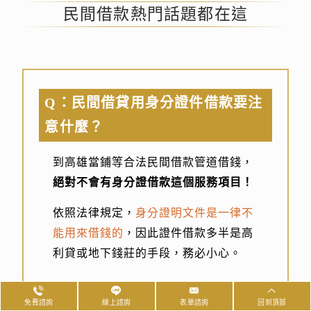
民間借款熱門話題都在這
Q：民間借貸用身分證件借款要注
意什麼？
到高雄當鋪等合法民間借款管道借錢，
絕對不會有身分證借款這個服務項目！
依照法律規定，
身分證明文件是一律不
能用來借錢的
，因此證件借款多半是高
利貸或地下錢莊的手段，務必小心。
Q：民間借款合法嗎？
免費諮詢
線上諮詢
表單諮詢
回到頂部