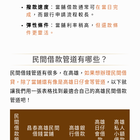
撥款速度
：當舖借款通常可
在當日完
成
，而銀行申請流程較長。
彈性條件
：當舖利率稍高，
但還款條
件更靈活。
民間借款管道有哪些？
民間借錢管道有很多，在高雄，
如果想辦理民間借
貸，除了當鋪還有像是高雄日仔會等管道
，以下就
讓我們用一張表格找到最適合自己的高雄民間借款
管道吧！
民
間
高雄
高雄
借
昌泰高雄民間
高雄銀
日仔
私人
款
借錢當鋪
行借款
會借
小額
管
款
借款