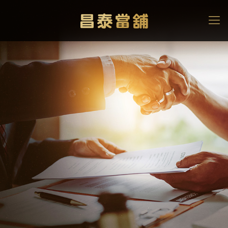
身分證借款合法嗎？
線上身分證借款詐騙頻
傳！想用身分證借錢前必
讀
高雄當舖
>
當舖知識文章
>