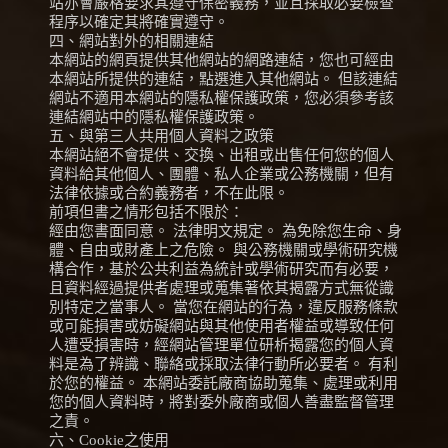
站亦會嚴格要求其遵守保密義務，並且採取必要檢查
程序以確定其將確實遵守。
四、網站對外的相關連結
本網站的網頁提供其他網站的網路連結，您也可經由
本網站所提供的連結，點選進入其他網站。 但該連結
網站不適用本網站的隱私權保護政策，您必須參考該
連結網站中的隱私權保護政策。
五、與第三人共用個人資料之政策
本網站絕不會提供、交換、出租或出售任何您的個人
資料給其他個人、團體、私人企業或公務機關，但有
法律依據或合約義務者，不在此限。
前項但書之情形包括不限於：
經由您書面同意。 法律明文規定。 為免除您生命、身
體、自由或財產上之危險。 與公務機關或學術研究機
構合作，基於公共利益為統計或學術研究而有必要，
且資料經過提供者處理或蒐集著依其揭露方式無從識
別特定之當事人。 當您在網站的行為，違反服務條款
或可能損害或妨礙網站與其他使用者權益或導致任何
人遭受損害時，經網站管理單位研析揭露您的個人資
料是為了辨識、聯絡或採取法律行動所必要者。 有利
於您的權益。 本網站委託廠商協助蒐集、處理或利用
您的個人資料時，將對委外廠商或個人善盡監督管理
之責。
六、Cookie之使用