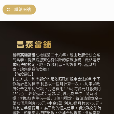
繼續閱讀
昌泰
高雄當舖
在地經營二十六年，經由政府合法立案
的昌泰，提供給您安心有保障的借款服務！嚴格遵守
當鋪法規規定，絕不超收利息。客製化的借還款計
畫，讓您借貸無負擔！
【借款需知】
計息方式：利率部份也是依照政府規定合法的利率下
作為計息的標準!利息以一個月計算一次。 (利率以政
府公告之單利計算)，月息費用2.5%( 每萬元月息費用
250元)。 輕鬆還款：還款以每萬元為單位，隨時可
還！例如顏先生借一萬元3個月還款，得須清償本金一
萬+3個月利息750元 =本金1萬+利息3個月共10750元。
無其它手續費用。 為了您的個人信用，請您務必準時
繳款，如果您未按時繳款，依據合約規定，會依當期