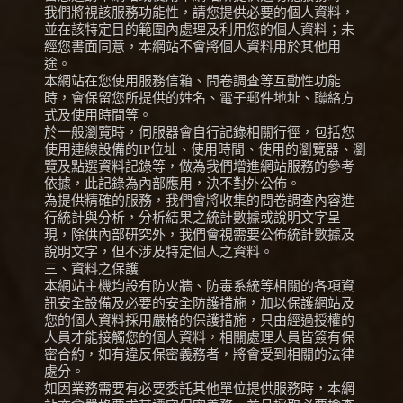
我們將視該服務功能性，請您提供必要的個人資料，
並在該特定目的範圍內處理及利用您的個人資料；未
經您書面同意，本網站不會將個人資料用於其他用
途。
本網站在您使用服務信箱、問卷調查等互動性功能
時，會保留您所提供的姓名、電子郵件地址、聯絡方
式及使用時間等。
於一般瀏覽時，伺服器會自行記錄相關行徑，包括您
使用連線設備的IP位址、使用時間、使用的瀏覽器、瀏
覽及點選資料記錄等，做為我們增進網站服務的參考
依據，此記錄為內部應用，決不對外公佈。
為提供精確的服務，我們會將收集的問卷調查內容進
行統計與分析，分析結果之統計數據或說明文字呈
現，除供內部研究外，我們會視需要公佈統計數據及
說明文字，但不涉及特定個人之資料。
三、資料之保護
本網站主機均設有防火牆、防毒系統等相關的各項資
訊安全設備及必要的安全防護措施，加以保護網站及
您的個人資料採用嚴格的保護措施，只由經過授權的
人員才能接觸您的個人資料，相關處理人員皆簽有保
密合約，如有違反保密義務者，將會受到相關的法律
處分。
如因業務需要有必要委託其他單位提供服務時，本網