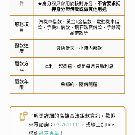
件
★身分證只會用於核對身分，
不會要求抵
押身分證借款或做其他用途
汽機車借款、黃金k金借款、電動機車借
服務項
款、手機3c借款、鑽石珠寶借款、手錶精
目
品借款等
撥款速
最快當天一小時內撥款
度
還款方
本利一起攤還、或是每月只繳利息
式
還款年
免綁約、隨借隨還
限
了解更詳細的高雄合法鉅款資訊，歡迎
來電諮詢：
07-7611111
，或線上加line
諮詢
昌泰專員
！