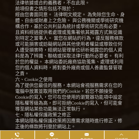
法律依據或合約義務者，不在此限。
前項但書之情形包括不限於：
經由您書面同意。 法律明文規定。 為免除您生命、身
體、自由或財產上之危險。 與公務機關或學術研究機
構合作，基於公共利益為統計或學術研究而有必要，
且資料經過提供者處理或蒐集著依其揭露方式無從識
別特定之當事人。 當您在網站的行為，違反服務條款
或可能損害或妨礙網站與其他使用者權益或導致任何
人遭受損害時，經網站管理單位研析揭露您的個人資
料是為了辨識、聯絡或採取法律行動所必要者。 有利
於您的權益。 本網站委託廠商協助蒐集、處理或利用
您的個人資料時，將對委外廠商或個人善盡監督管理
之責。
六、Cookie之使用
為了提供您最佳的服務，本網站會視服務需求在您的
電腦中放置並取用我們的Cookie，若您不願接受
Cookie的寫入，您可在您使用的瀏覽器功能項中設定
隱私權等級為高，即可拒絕Cookie的寫入，但可能會
導至網站某些功能無法正常執行 。
七、隱私權保護政策之修正
本網站隱私權保護政策將因應需求隨時進行修正，修
正後的條款將刊登於網站上。