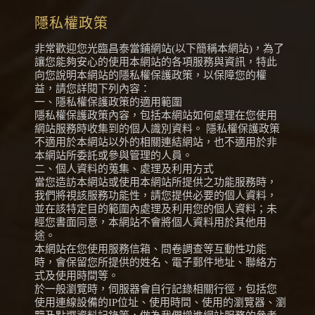
隱私權政策
非常歡迎您光臨昌泰當鋪網站(以下簡稱本網站)，為了
讓您能夠安心的使用本網站的各項服務與資訊，特此
向您說明本網站的隱私權保護政策，以保障您的權
益，請您詳閱下列內容：
一、隱私權保護政策的適用範圍
隱私權保護政策內容，包括本網站如何處理在您使用
網站服務時收集到的個人識別資料。 隱私權保護政策
不適用於本網站以外的相關連結網站，也不適用於非
本網站所委託或參與管理的人員。
二、個人資料的蒐集、處理及利用方式
當您造訪本網站或使用本網站所提供之功能服務時，
我們將視該服務功能性，請您提供必要的個人資料，
並在該特定目的範圍內處理及利用您的個人資料；未
經您書面同意，本網站不會將個人資料用於其他用
途。
本網站在您使用服務信箱、問卷調查等互動性功能
時，會保留您所提供的姓名、電子郵件地址、聯絡方
式及使用時間等。
於一般瀏覽時，伺服器會自行記錄相關行徑，包括您
使用連線設備的IP位址、使用時間、使用的瀏覽器、瀏