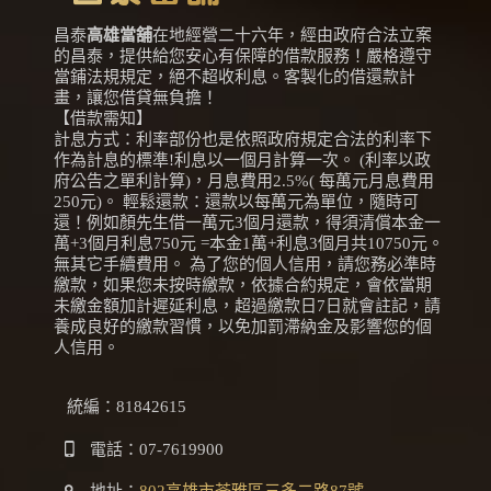
昌泰
高雄當舖
在地經營二十六年，經由政府合法立案
的昌泰，提供給您安心有保障的借款服務！嚴格遵守
當鋪法規規定，絕不超收利息。客製化的借還款計
畫，讓您借貸無負擔！
【借款需知】
計息方式：利率部份也是依照政府規定合法的利率下
作為計息的標準!利息以一個月計算一次。 (利率以政
府公告之單利計算)，月息費用2.5%( 每萬元月息費用
250元)。 輕鬆還款：還款以每萬元為單位，隨時可
還！例如顏先生借一萬元3個月還款，得須清償本金一
萬+3個月利息750元 =本金1萬+利息3個月共10750元。
無其它手續費用。 為了您的個人信用，請您務必準時
繳款，如果您未按時繳款，依據合約規定，會依當期
未繳金額加計遲延利息，超過繳款日7日就會註記，請
養成良好的繳款習慣，以免加罰滯納金及影響您的個
人信用。
統編：81842615
電話：
07-7619900
地址：
802高雄市苓雅區三多二路87號