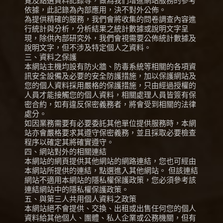
覽及點選資料記錄等，做為我們增進網站服務的參考
依據，此記錄為內部應用，決不對外公佈。
為提供精確的服務，我們會將收集的問卷調查內容進
行統計與分析，分析結果之統計數據或說明文字呈
現，除供內部研究外，我們會視需要公佈統計數據及
說明文字，但不涉及特定個人之資料。
三、資料之保護
本網站主機均設有防火牆、防毒系統等相關的各項資
訊安全設備及必要的安全防護措施，加以保護網站及
您的個人資料採用嚴格的保護措施，只由經過授權的
人員才能接觸您的個人資料，相關處理人員皆簽有保
密合約，如有違反保密義務者，將會受到相關的法律
處分。
如因業務需要有必要委託其他單位提供服務時，本網
站亦會嚴格要求其遵守保密義務，並且採取必要檢查
程序以確定其將確實遵守。
四、網站對外的相關連結
本網站的網頁提供其他網站的網路連結，您也可經由
本網站所提供的連結，點選進入其他網站。 但該連結
網站不適用本網站的隱私權保護政策，您必須參考該
連結網站中的隱私權保護政策。
五、與第三人共用個人資料之政策
本網站絕不會提供、交換、出租或出售任何您的個人
資料給其他個人、團體、私人企業或公務機關，但有