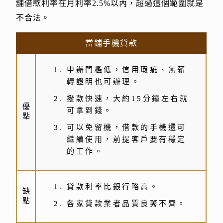
舖借款利率在月利率2.5%以內，超過這個範圍就是
不合法。
當鋪手機貸款
申辦門檻低，信用瑕疵、無薪
轉證明也可辦理。
撥款快速，大約15分鐘左右就
優
可拿到錢。
點
可以免留機，借款的手機還可
繼續使用，前提客戶要有穩定
的工作。
貸款利率比銀行略高。
缺
點
各家貸款業者品質良莠不齊。