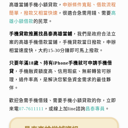
高雄當鋪手機小額貸款，
申辦條件寬鬆、借款流程
簡單，撥款又相當快速
，很適合急需用錢、需要
高
雄小額借款
的民眾。
手機貸款推薦找昌泰高雄當鋪
，我們是政府合法立
案的高雄手機借款當鋪，手機貸款當日撥款，申辦
相當速度快，大約15-30分鐘即可馬上撥款。
只要年滿18歲、持有iPhone手機就可申請手機借
貸
，手機融資額度高、信用瑕疵、無薪轉皆可辦
理，過件率高，是解決您緊急資金需求的最佳夥
伴。
歡迎急需手機借錢、需要手機小額貸款的你，立即
來電
07-7611111
，或線上加line諮詢
昌泰專員
。