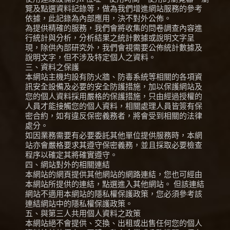
覽及點選資料記錄等，做為我們增進網站服務的參考
依據，此記錄為內部應用，決不對外公佈。
為提供精確的服務，我們會將收集的問卷調查內容進
行統計與分析，分析結果之統計數據或說明文字呈
現，除供內部研究外，我們會視需要公佈統計數據及
說明文字，但不涉及特定個人之資料。
三、資料之保護
本網站主機均設有防火牆、防毒系統等相關的各項資
訊安全設備及必要的安全防護措施，加以保護網站及
您的個人資料採用嚴格的保護措施，只由經過授權的
人員才能接觸您的個人資料，相關處理人員皆簽有保
密合約，如有違反保密義務者，將會受到相關的法律
處分。
如因業務需要有必要委託其他單位提供服務時，本網
站亦會嚴格要求其遵守保密義務，並且採取必要檢查
程序以確定其將確實遵守。
四、網站對外的相關連結
本網站的網頁提供其他網站的網路連結，您也可經由
本網站所提供的連結，點選進入其他網站。 但該連結
網站不適用本網站的隱私權保護政策，您必須參考該
連結網站中的隱私權保護政策。
五、與第三人共用個人資料之政策
本網站絕不會提供、交換、出租或出售任何您的個人