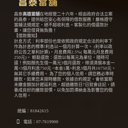
昌泰
高雄當舖
在地經營二十六年，經由政府合法立案
的昌泰，提供給您安心有保障的借款服務！嚴格遵守
當鋪法規規定，絕不超收利息。客製化的借還款計
畫，讓您借貸無負擔！
【借款需知】
計息方式：利率部份也是依照政府規定合法的利率下
作為計息的標準!利息以一個月計算一次。 (利率以政
府公告之單利計算)，月息費用2.5%( 每萬元月息費用
250元)。 輕鬆還款：還款以每萬元為單位，隨時可
還！例如顏先生借一萬元3個月還款，得須清償本金一
萬+3個月利息750元 =本金1萬+利息3個月共10750元。
無其它手續費用。 為了您的個人信用，請您務必準時
繳款，如果您未按時繳款，依據合約規定，會依當期
未繳金額加計遲延利息，超過繳款日7日就會註記，請
養成良好的繳款習慣，以免加罰滯納金及影響您的個
人信用。
統編：81842615
電話：
07-7619900