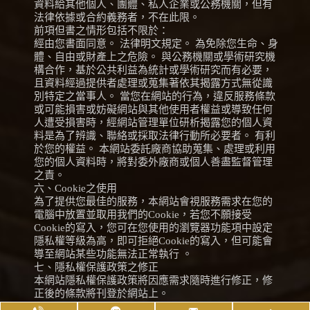
資料給其他個人、團體、私人企業或公務機關，但有
法律依據或合約義務者，不在此限。
前項但書之情形包括不限於：
經由您書面同意。 法律明文規定。 為免除您生命、身
體、自由或財產上之危險。 與公務機關或學術研究機
構合作，基於公共利益為統計或學術研究而有必要，
且資料經過提供者處理或蒐集著依其揭露方式無從識
別特定之當事人。 當您在網站的行為，違反服務條款
或可能損害或妨礙網站與其他使用者權益或導致任何
人遭受損害時，經網站管理單位研析揭露您的個人資
料是為了辨識、聯絡或採取法律行動所必要者。 有利
於您的權益。 本網站委託廠商協助蒐集、處理或利用
您的個人資料時，將對委外廠商或個人善盡監督管理
之責。
六、Cookie之使用
為了提供您最佳的服務，本網站會視服務需求在您的
電腦中放置並取用我們的Cookie，若您不願接受
Cookie的寫入，您可在您使用的瀏覽器功能項中設定
隱私權等級為高，即可拒絕Cookie的寫入，但可能會
導至網站某些功能無法正常執行 。
七、隱私權保護政策之修正
本網站隱私權保護政策將因應需求隨時進行修正，修
正後的條款將刊登於網站上。