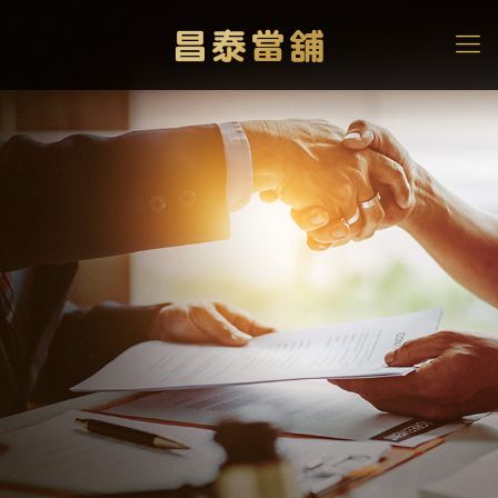
手機貸款懶人包
3大手機借款平台額度/利
率/條件/優缺點，通通報你
知！
高雄當舖
>
iphone收購
>