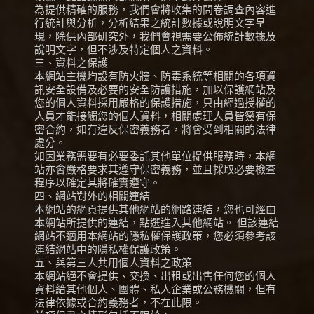
為提供精確的服務，我們會將收集的問卷調查內容進
行統計與分析，分析結果之統計數據或說明文字呈
現，除供內部研究外，我們會視需要公佈統計數據及
說明文字，但不涉及特定個人之資料。
三、資料之保護
本網站主機均設有防火牆、防毒系統等相關的各項資
訊安全設備及必要的安全防護措施，加以保護網站及
您的個人資料採用嚴格的保護措施，只由經過授權的
人員才能接觸您的個人資料，相關處理人員皆簽有保
密合約，如有違反保密義務者，將會受到相關的法律
處分。
如因業務需要有必要委託其他單位提供服務時，本網
站亦會嚴格要求其遵守保密義務，並且採取必要檢查
程序以確定其將確實遵守。
四、網站對外的相關連結
本網站的網頁提供其他網站的網路連結，您也可經由
本網站所提供的連結，點選進入其他網站。 但該連結
網站不適用本網站的隱私權保護政策，您必須參考該
連結網站中的隱私權保護政策。
五、與第三人共用個人資料之政策
本網站絕不會提供、交換、出租或出售任何您的個人
資料給其他個人、團體、私人企業或公務機關，但有
法律依據或合約義務者，不在此限。