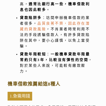
高，
通常比銀行高一些，機車借款利
息也因此較多
。
貸款陷阱多
：坊間申辦機車借款的業
者很多，
品質良莠不齊，因此存在潛
藏的貸款風險
，不肖業者時常利用不
法的手段誘騙借款人，有許多貸款陷
阱在其中，要小心謹慎，以免上當受
騙。
貸款年限較短
：
一般機車貸款年限最
常約只有3年，比較沒有彈性的空間
，
對於某些人來說，可能較有繳款壓
力。
機車借款推薦給這8種人
1.急需用錢