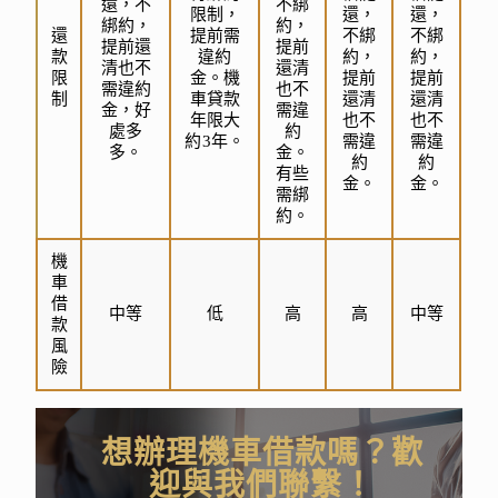
還，不
不綁
限制，
還，
還，
綁約，
約，
還
提前需
不綁
不綁
提前還
提前
款
違約
約，
約，
清也不
還清
限
金。機
提前
提前
需違約
也不
制
車貸款
還清
還清
金，好
需違
年限大
也不
也不
處多
約
約3年。
需違
需違
多。
金。
約
約
有些
金。
金。
需綁
約。
機
車
借
中等
低
高
高
中等
款
風
險
想辦理機車借款嗎？歡
迎與我們聯繫！