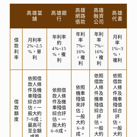
高雄
高雄
高雄當
高雄銀
高雄
網路
融資
鋪
行
代書
借款
公司
年利
年利
年利率
月利
借
月利率
率
率
約
率
款
2%~2.5
7%~
7%~
4%~15
1%~3
利
%，單
16%
16%
%，複
%，
率
利
，複
，複
利
複利
利
利
依照
依照
依照借
借款
借款
款人條
依照
人條
人條
件及機
依照借
機車
件及
件及
車殘值
款人條
殘值
機車
機車
借
綜合評
件及機
來評
殘值
殘值
款
估。一
車殘值
估；
綜合
綜合
額
般大約
綜合評
一般
評
評
度
7~9成；
估。一
大約
估。
估。
最高可
般大約
6~8
一般
一般
至全額
6~8成。
成。
大約
大約
或更