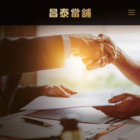
機車借款推薦嗎？這8種人
最適合機車借款！
詳解機車借款條件/利率/流
程
高雄當舖
>
機車借款
>