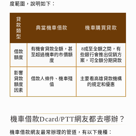
度範圍，說明如下：
貸
款
典當機車借款
機車購買貸款
類
型
有機會貸款全額，甚
8成至全額之間，有
借款
至超過機車的市價額
些銀行會推出促銷方
額度
度
案，可全額分期貸款
影響
貸款
借款人條件、機車殘
主要看高雄貸款機構
額度
值
的規定和優惠
因素
機車借款Dcard/PTT網友都去哪辦？
機車借款網友最常辦理的管道，有以下幾種：