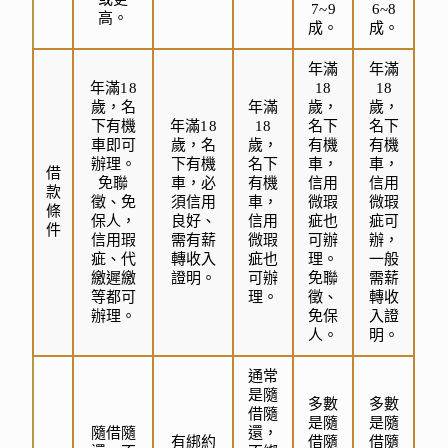
7~9
6~8
高。
成。
成。
年滿
年滿
年滿18
18
18
歲，名
年滿
歲，
歲，
下有機
年滿18
18
名下
名下
車即可
歲，名
歲，
有機
有機
辦理。
下有機
名下
車，
車，
借
免聯
車，必
有機
信用
信用
款
徵、免
須信用
車，
微瑕
微瑕
條
保人，
良好、
信用
疵也
疵可
件
信用瑕
需有薪
微瑕
可辦
辦，
疵、代
轉收入
疵也
理。
一般
繳遲繳
證明。
可辦
免聯
需薪
等都可
理。
徵、
轉收
辦理。
免保
入證
人。
明。
通常
是隨
多數
多數
借隨
是隨
是隨
隨借隨
還，
有綁約
借隨
借隨