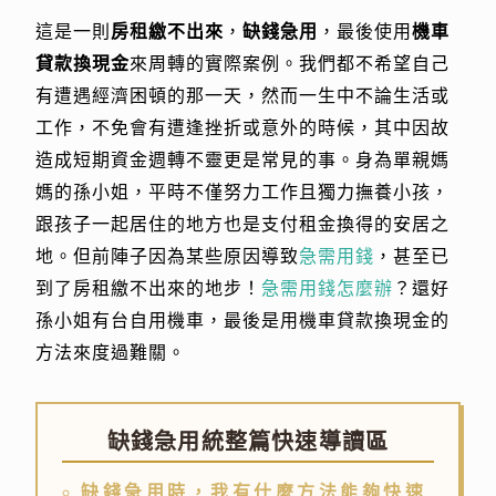
這是一則
房租繳不出來
，
缺錢急用
，最後使用
機車
貸款換現金
來周轉的實際案例。我們都不希望自己
有遭遇經濟困頓的那一天，然而一生中不論生活或
工作，不免會有遭逢挫折或意外的時候，其中因故
造成短期資金週轉不靈更是常見的事。身為單親媽
媽的孫小姐，平時不僅努力工作且獨力撫養小孩，
跟孩子一起居住的地方也是支付租金換得的安居之
地。但前陣子因為某些原因導致
急需用錢
，甚至已
到了房租繳不出來的地步！
急需用錢怎麼辦
？還好
孫小姐有台自用機車，最後是用機車貸款換現金的
方法來度過難關。
缺錢急用統整篇快速導讀區
缺錢急用時，我有什麼方法能夠快速