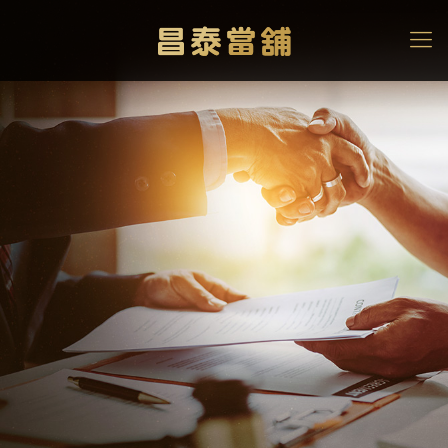
房租繳不出來
缺錢急用時，用機車貸款
換現金
高雄當舖
>
機車借款
>
房租繳不出來，缺錢急用時，用機車