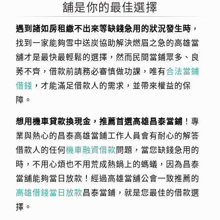
舖是你的最佳選擇
遇到諸如房租繳不出來等缺錢急用的狀況發生時
，
找到一家能夠雪中送炭協助解決燃眉之急的高雄當
舖才是最快最輕鬆的選擇，然而民間當鋪眾多、良
莠不齊，借款前請務必審慎做功課，唯有
合法當鋪
借錢
，才能滿足借款人的需求，並帶來權益的保
障。
想用機車貸款換現金，推薦首選高雄昌泰當鋪
！專
業與熱心的昌泰高雄當鋪工作人員會有耐心的解答
借款人的任何
機車融資借款
問題，當您缺錢急用的
時，不用心煩也不用荒成熱鍋上的螞蟻，因為昌泰
當舖能夠當日放款！經過高雄當舖公會一致推薦的
高雄借錢當日放款
昌泰當鋪，就是您最佳的借款選
擇。