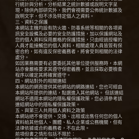
行統計與分析，分析結果之統計數據或說明文字呈
現，除供內部研究外，我們會視需要公佈統計數據及
說明文字，但不涉及特定個人之資料。
三、資料之保護
本網站主機均設有防火牆、防毒系統等相關的各項資
訊安全設備及必要的安全防護措施，加以保護網站及
您的個人資料採用嚴格的保護措施，只由經過授權的
人員才能接觸您的個人資料，相關處理人員皆簽有保
密合約，如有違反保密義務者，將會受到相關的法律
處分。
如因業務需要有必要委託其他單位提供服務時，本網
站亦會嚴格要求其遵守保密義務，並且採取必要檢查
程序以確定其將確實遵守。
四、網站對外的相關連結
本網站的網頁提供其他網站的網路連結，您也可經由
本網站所提供的連結，點選進入其他網站。 但該連結
網站不適用本網站的隱私權保護政策，您必須參考該
連結網站中的隱私權保護政策。
五、與第三人共用個人資料之政策
本網站絕不會提供、交換、出租或出售任何您的個人
資料給其他個人、團體、私人企業或公務機關，但有
法律依據或合約義務者，不在此限。
前項但書之情形包括不限於：