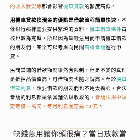
的收入狀況等
都會影響
機車貸款
的額度高低。
用機車貸款換現金的優點是借款流程簡單快速
，不
像銀行那樣需要提供繁瑣的資料，
機車借貸條件
審
核也較為寬鬆，所以因為缺錢急用而申請機車借款
的朋友們，完全可以考慮向民間
高雄當舖
進行申
貸。
民間當鋪的借款額度雖然有限制，但是不變的真理
是抵押品價值高，可借額度也隨之調高。至於
機車
借款利息
，想要借款的朋友們也不用太擔心，合法
當舖的利息都是依當舖法規收取的，
當舖法規中規
定每借一萬元，每月利息固定是250元
。
缺錢急用讓你頭很痛？當日放款當