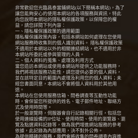
非常歡迎您光臨昌泰當鋪網站(以下簡稱本網站)，為了
讓您能夠安心的使用本網站的各項服務與資訊，特此
向您說明本網站的隱私權保護政策，以保障您的權
益，請您詳閱下列內容：
一、隱私權保護政策的適用範圍
隱私權保護政策內容，包括本網站如何處理在您使用
網站服務時收集到的個人識別資料。 隱私權保護政策
不適用於本網站以外的相關連結網站，也不適用於非
本網站所委託或參與管理的人員。
二、個人資料的蒐集、處理及利用方式
當您造訪本網站或使用本網站所提供之功能服務時，
我們將視該服務功能性，請您提供必要的個人資料，
並在該特定目的範圍內處理及利用您的個人資料；未
經您書面同意，本網站不會將個人資料用於其他用
途。
本網站在您使用服務信箱、問卷調查等互動性功能
時，會保留您所提供的姓名、電子郵件地址、聯絡方
式及使用時間等。
於一般瀏覽時，伺服器會自行記錄相關行徑，包括您
使用連線設備的IP位址、使用時間、使用的瀏覽器、瀏
覽及點選資料記錄等，做為我們增進網站服務的參考
依據，此記錄為內部應用，決不對外公佈。
為提供精確的服務，我們會將收集的問卷調查內容進