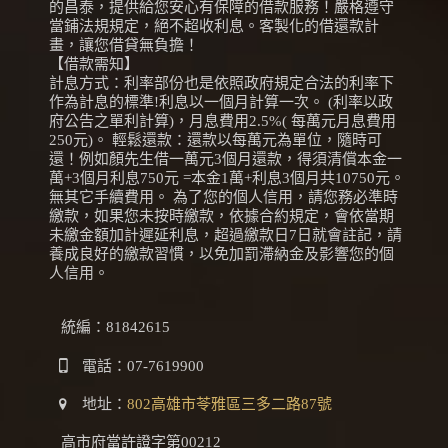
的昌泰，提供給您安心有保障的借款服務！嚴格遵守
當鋪法規規定，絕不超收利息。客製化的借還款計
畫，讓您借貸無負擔！
【借款需知】
計息方式：利率部份也是依照政府規定合法的利率下
作為計息的標準!利息以一個月計算一次。 (利率以政
府公告之單利計算)，月息費用2.5%( 每萬元月息費用
250元)。 輕鬆還款：還款以每萬元為單位，隨時可
還！例如顏先生借一萬元3個月還款，得須清償本金一
萬+3個月利息750元 =本金1萬+利息3個月共10750元。
無其它手續費用。 為了您的個人信用，請您務必準時
繳款，如果您未按時繳款，依據合約規定，會依當期
未繳金額加計遲延利息，超過繳款日7日就會註記，請
養成良好的繳款習慣，以免加罰滯納金及影響您的個
人信用。
統編：81842615
電話：
07-7619900
地址：
802高雄市苓雅區三多二路87號
高市府當許證字第00212