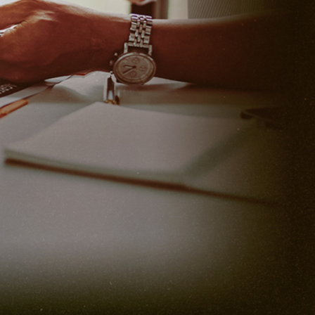
1%起
率1%起