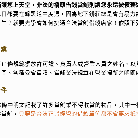
鋪讓您上天堂，非法的橋頭借錢當舖則讓您永遠被債務
每日都要在躲黑道中度過，因為地下錢莊總是會有暴力
發生？就要先學會如何挑選合法當舖借錢店家！依照下
營業
第11條規範擺放許可證、負責人或營業人員之姓名、以
時間、各種公會員證、當舖業法規章在營業場所之明顯
證件
6條中明文記載了許多當舖業不得收當的物品，其中一
字當舖，
只要是合法正派經營的借款單位都不會要求抵
！