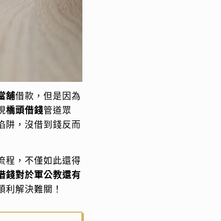
當舖
借款，但是因為
現
橋頭借錢
管道眾
陷阱，沒借到錢反而
流程，不僅如此還得
借錢對於軍公教還有
順利解決難關！