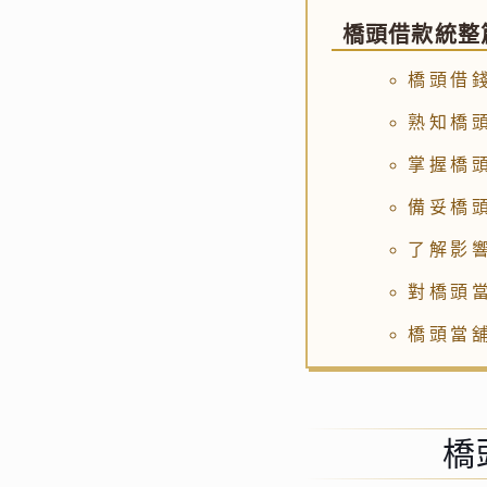
橋頭借款統整
橋頭借
熟知橋
掌握橋
備妥橋
了解影
對橋頭
橋頭當
橋