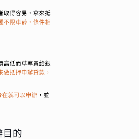
者取得容易，拿來抵
種不限車齡，條件相
價高低而草率賣給銀
來做抵押申辦貸款，
分在就可以申辦
，並
辦目的