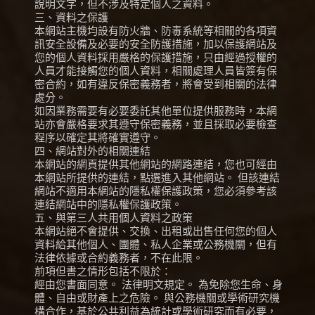
說明文字，但不涉及特定個人之資料。
三、資料之保護
本網站主機均設有防火牆、防毒系統等相關的各項資
訊安全設備及必要的安全防護措施，加以保護網站及
您的個人資料採用嚴格的保護措施，只由經過授權的
人員才能接觸您的個人資料，相關處理人員皆簽有保
密合約，如有違反保密義務者，將會受到相關的法律
處分。
如因業務需要有必要委託其他單位提供服務時，本網
站亦會嚴格要求其遵守保密義務，並且採取必要檢查
程序以確定其將確實遵守。
四、網站對外的相關連結
本網站的網頁提供其他網站的網路連結，您也可經由
本網站所提供的連結，點選進入其他網站。 但該連結
網站不適用本網站的隱私權保護政策，您必須參考該
連結網站中的隱私權保護政策。
五、與第三人共用個人資料之政策
本網站絕不會提供、交換、出租或出售任何您的個人
資料給其他個人、團體、私人企業或公務機關，但有
法律依據或合約義務者，不在此限。
前項但書之情形包括不限於：
經由您書面同意。 法律明文規定。 為免除您生命、身
體、自由或財產上之危險。 與公務機關或學術研究機
構合作，基於公共利益為統計或學術研究而有必要，