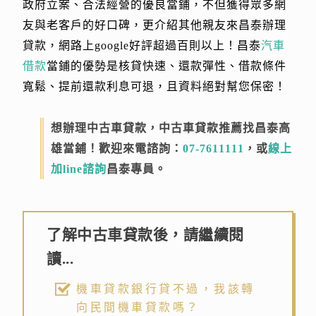
政府立案、合法經營的優良當鋪，不但獲得眾多網
友與老客戶的好口碑，更介紹其他親友來昌泰辦理
貸款，網路上google好評超過百則以上！昌泰
汽車
借款
當鋪的優勢是核貸快速、還款彈性、借款條件
寬鬆、提前還款利息可退，且資料絕對幫您保密！
想辦理中古車貸款，中古車貸款推薦找昌泰高
雄當鋪
！歡迎來電諮詢：
07-7611111
，或
線上
加line諮詢
昌泰專員。
了解中古車貸款後，請繼續閱
讀...
機車貸款銀行貸不過，我該轉
向民間機車貸款嗎？