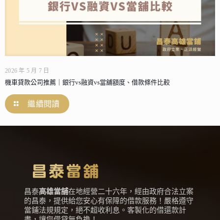
2026 年 5 月 7 日
機車貸款公司推薦｜銀行vs融資vs當舖額度、借款條件比較
繼續閱讀
昌泰
高雄當舖
在地經營二十六年，經由政府合法立案
的昌泰，提供給您安心有保障的借款服務！嚴格遵守
當鋪法規規定，絕不超收利息。客製化的借還款計
畫，讓您借貸無負擔！