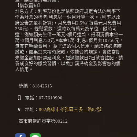
【借款需知】
計息方式：利率部份也是依照政府規定合法的利率下
作為計息的標準!利息以一個月計算一次。 (利率以政
府公告之單利計算)，月息費用2.5%( 每萬元月息費用
250元)。 輕鬆還款：還款以每萬元為單位，隨時可
還！例如顏先生借一萬元3個月還款，得須清償本金一
萬+3個月利息750元 =本金1萬+利息3個月共10750元。
無其它手續費用。 為了您的個人信用，請您務必準時
繳款，如果您未按時繳款，依據合約規定，會依當期
未繳金額加計遲延利息，超過繳款日7日就會註記，請
養成良好的繳款習慣，以免加罰滯納金及影響您的個
人信用。
統編：81842615
電話：
07-7619900
地址：
802高雄市苓雅區三多二路87號
高市府當許證字第00212