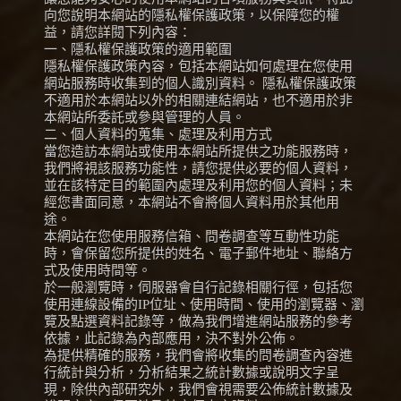
向您說明本網站的隱私權保護政策，以保障您的權
益，請您詳閱下列內容：
一、隱私權保護政策的適用範圍
隱私權保護政策內容，包括本網站如何處理在您使用
網站服務時收集到的個人識別資料。 隱私權保護政策
不適用於本網站以外的相關連結網站，也不適用於非
本網站所委託或參與管理的人員。
二、個人資料的蒐集、處理及利用方式
當您造訪本網站或使用本網站所提供之功能服務時，
我們將視該服務功能性，請您提供必要的個人資料，
並在該特定目的範圍內處理及利用您的個人資料；未
經您書面同意，本網站不會將個人資料用於其他用
途。
本網站在您使用服務信箱、問卷調查等互動性功能
時，會保留您所提供的姓名、電子郵件地址、聯絡方
式及使用時間等。
於一般瀏覽時，伺服器會自行記錄相關行徑，包括您
使用連線設備的IP位址、使用時間、使用的瀏覽器、瀏
覽及點選資料記錄等，做為我們增進網站服務的參考
依據，此記錄為內部應用，決不對外公佈。
為提供精確的服務，我們會將收集的問卷調查內容進
行統計與分析，分析結果之統計數據或說明文字呈
現，除供內部研究外，我們會視需要公佈統計數據及