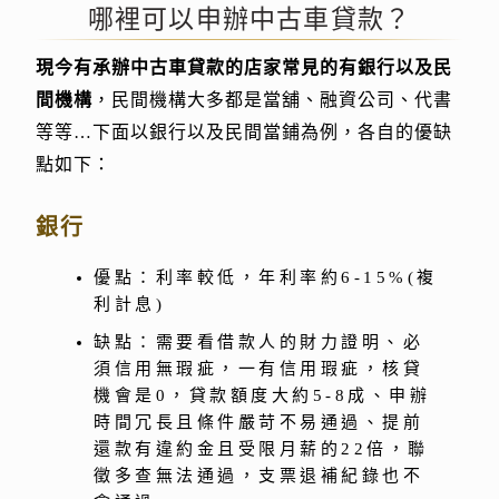
哪裡可以申辦中古車貸款？
現今有承辦中古車貸款的店家常見的有銀行以及民
間機構
，民間機構大多都是當舖、融資公司、代書
等等…下面以銀行以及民間當鋪為例，各自的優缺
點如下：
銀行
優點：利率較低，年利率約6-15%(複
利計息)
缺點：需要看借款人的財力證明、必
須信用無瑕疵，一有信用瑕疵，核貸
機會是0，貸款額度大約5-8成、申辦
時間冗長且條件嚴苛不易通過、提前
還款有違約金且受限月薪的22倍，聯
徵多查無法通過，支票退補紀錄也不