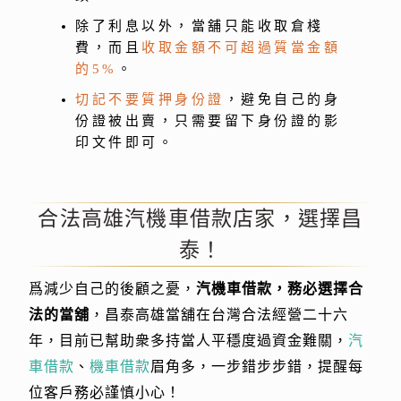
除了利息以外，當舖只能收取倉棧
費，而且
收取金額不可超過質當金額
的5%
。
切記不要質押身份證
，避免自己的身
份證被出賣，只需要留下身份證的影
印文件即可。
合法高雄汽機車借款店家，選擇昌
泰！
爲減少自己的後顧之憂，
汽機車借款，務必選擇合
法的當舖
，昌泰高雄當舖在台灣合法經營二十六
年，目前已幫助衆多持當人平穩度過資金難關，
汽
車借款
、
機車借款
眉角多，一步錯步步錯，提醒每
位客戶務必謹慎小心！