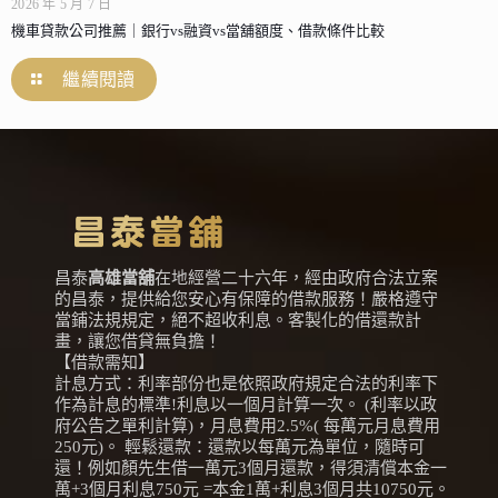
2026 年 5 月 7 日
機車貸款公司推薦｜銀行vs融資vs當舖額度、借款條件比較
繼續閱讀
昌泰
高雄當舖
在地經營二十六年，經由政府合法立案
的昌泰，提供給您安心有保障的借款服務！嚴格遵守
當鋪法規規定，絕不超收利息。客製化的借還款計
畫，讓您借貸無負擔！
【借款需知】
計息方式：利率部份也是依照政府規定合法的利率下
作為計息的標準!利息以一個月計算一次。 (利率以政
府公告之單利計算)，月息費用2.5%( 每萬元月息費用
250元)。 輕鬆還款：還款以每萬元為單位，隨時可
還！例如顏先生借一萬元3個月還款，得須清償本金一
萬+3個月利息750元 =本金1萬+利息3個月共10750元。