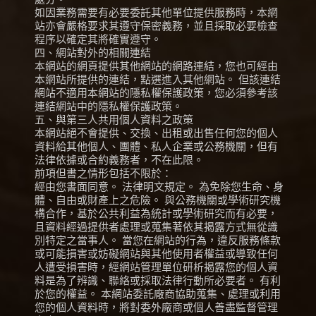
如因業務需要有必要委託其他單位提供服務時，本網
站亦會嚴格要求其遵守保密義務，並且採取必要檢查
程序以確定其將確實遵守。
四、網站對外的相關連結
本網站的網頁提供其他網站的網路連結，您也可經由
本網站所提供的連結，點選進入其他網站。 但該連結
網站不適用本網站的隱私權保護政策，您必須參考該
連結網站中的隱私權保護政策。
五、與第三人共用個人資料之政策
本網站絕不會提供、交換、出租或出售任何您的個人
資料給其他個人、團體、私人企業或公務機關，但有
法律依據或合約義務者，不在此限。
前項但書之情形包括不限於：
經由您書面同意。 法律明文規定。 為免除您生命、身
體、自由或財產上之危險。 與公務機關或學術研究機
構合作，基於公共利益為統計或學術研究而有必要，
且資料經過提供者處理或蒐集著依其揭露方式無從識
別特定之當事人。 當您在網站的行為，違反服務條款
或可能損害或妨礙網站與其他使用者權益或導致任何
人遭受損害時，經網站管理單位研析揭露您的個人資
料是為了辨識、聯絡或採取法律行動所必要者。 有利
於您的權益。 本網站委託廠商協助蒐集、處理或利用
您的個人資料時，將對委外廠商或個人善盡監督管理