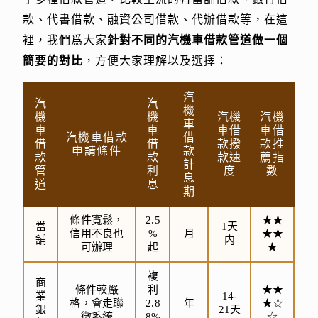
款、代書借款、融資公司借款、代辦借款等，在這
裡，我們爲大家
針對不同的汽機車借款管道做一個
簡要的對比
，方便大家理解以及選擇：
汽
汽
汽
機
機
機
汽機
汽機
車
車
車
車借
車借
汽機車借款
借
借
借
款撥
款推
申請條件
款
款
款
款速
薦指
計
管
利
度
數
息
道
息
期
條件寬鬆，
2.5
★★
當
1天
信用不良也
%
月
★★
舖
内
可辦理
起
★
複
商
條件較嚴
利
★★
業
14-
格，會走聯
2.8
年
★☆
銀
21天
徵系統
8%
☆