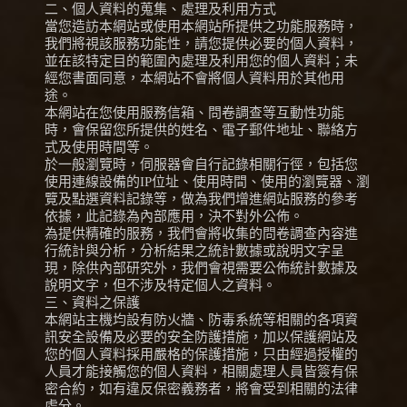
二、個人資料的蒐集、處理及利用方式
當您造訪本網站或使用本網站所提供之功能服務時，
我們將視該服務功能性，請您提供必要的個人資料，
並在該特定目的範圍內處理及利用您的個人資料；未
經您書面同意，本網站不會將個人資料用於其他用
途。
本網站在您使用服務信箱、問卷調查等互動性功能
時，會保留您所提供的姓名、電子郵件地址、聯絡方
式及使用時間等。
於一般瀏覽時，伺服器會自行記錄相關行徑，包括您
使用連線設備的IP位址、使用時間、使用的瀏覽器、瀏
覽及點選資料記錄等，做為我們增進網站服務的參考
依據，此記錄為內部應用，決不對外公佈。
為提供精確的服務，我們會將收集的問卷調查內容進
行統計與分析，分析結果之統計數據或說明文字呈
現，除供內部研究外，我們會視需要公佈統計數據及
說明文字，但不涉及特定個人之資料。
三、資料之保護
本網站主機均設有防火牆、防毒系統等相關的各項資
訊安全設備及必要的安全防護措施，加以保護網站及
您的個人資料採用嚴格的保護措施，只由經過授權的
人員才能接觸您的個人資料，相關處理人員皆簽有保
密合約，如有違反保密義務者，將會受到相關的法律
處分。