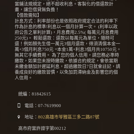
當鋪法規規定，絕不超收利息。客製化的借還款計
畫，讓您借貸無負擔！
【借款需知】
計息方式：利率部份也是依照政府規定合法的利率下
作為計息的標準!利息以一個月計算一次。 (利率以政
府公告之單利計算)，月息費用2.5%( 每萬元月息費用
250元)。 輕鬆還款：還款以每萬元為單位，隨時可
還！例如顏先生借一萬元3個月還款，得須清償本金一
萬+3個月利息750元 =本金1萬+利息3個月共10750元。
無其它手續費用。 為了您的個人信用，請您務必準時
繳款，如果您未按時繳款，依據合約規定，會依當期
未繳金額加計遲延利息，超過繳款日7日就會註記，請
養成良好的繳款習慣，以免加罰滯納金及影響您的個
人信用。
統編：81842615
電話：
07-7619900
地址：
802高雄市苓雅區三多二路87號
高市府當許證字第00212