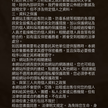
行統計與分析，分析結果之統計數據或說明文字呈
現，除供內部研究外，我們會視需要公佈統計數據及
說明文字，但不涉及特定個人之資料。
三、資料之保護
本網站主機均設有防火牆、防毒系統等相關的各項資
訊安全設備及必要的安全防護措施，加以保護網站及
您的個人資料採用嚴格的保護措施，只由經過授權的
人員才能接觸您的個人資料，相關處理人員皆簽有保
密合約，如有違反保密義務者，將會受到相關的法律
處分。
如因業務需要有必要委託其他單位提供服務時，本網
站亦會嚴格要求其遵守保密義務，並且採取必要檢查
程序以確定其將確實遵守。
四、網站對外的相關連結
本網站的網頁提供其他網站的網路連結，您也可經由
本網站所提供的連結，點選進入其他網站。 但該連結
網站不適用本網站的隱私權保護政策，您必須參考該
連結網站中的隱私權保護政策。
五、與第三人共用個人資料之政策
本網站絕不會提供、交換、出租或出售任何您的個人
資料給其他個人、團體、私人企業或公務機關，但有
法律依據或合約義務者，不在此限。
前項但書之情形包括不限於：
經由您書面同意。 法律明文規定。 為免除您生命、身