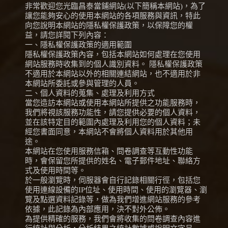
非常歡迎您光臨昌泰當鋪網站(以下簡稱本網站)，為了
讓您能夠安心的使用本網站的各項服務與資訊，特此
向您說明本網站的隱私權保護政策，以保障您的權
益，請您詳閱下列內容：
一、隱私權保護政策的適用範圍
隱私權保護政策內容，包括本網站如何處理在您使用
網站服務時收集到的個人識別資料。 隱私權保護政策
不適用於本網站以外的相關連結網站，也不適用於非
本網站所委託或參與管理的人員。
二、個人資料的蒐集、處理及利用方式
當您造訪本網站或使用本網站所提供之功能服務時，
我們將視該服務功能性，請您提供必要的個人資料，
並在該特定目的範圍內處理及利用您的個人資料；未
經您書面同意，本網站不會將個人資料用於其他用
途。
本網站在您使用服務信箱、問卷調查等互動性功能
時，會保留您所提供的姓名、電子郵件地址、聯絡方
式及使用時間等。
於一般瀏覽時，伺服器會自行記錄相關行徑，包括您
使用連線設備的IP位址、使用時間、使用的瀏覽器、瀏
覽及點選資料記錄等，做為我們增進網站服務的參考
依據，此記錄為內部應用，決不對外公佈。
為提供精確的服務，我們會將收集的問卷調查內容進