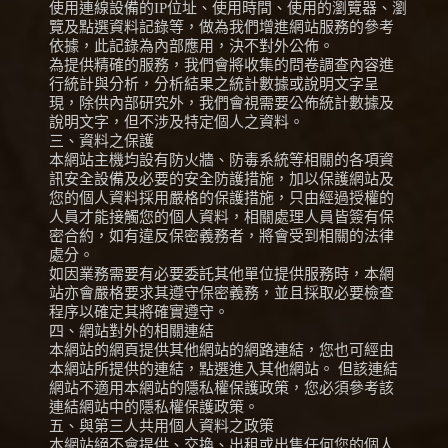
使用連線設備的IP位址、使用時間、使用的瀏覽器、瀏
覽及點選資料記錄等，做為我們增進網站服務的參考
依據，此記錄為內部應用，決不對外公佈。
為提供精確的服務，我們會將收集的問卷調查內容進
行統計與分析，分析結果之統計數據或說明文字呈
現，除供內部研究外，我們會視需要公佈統計數據及
說明文字，但不涉及特定個人之資料。
三、資料之保護
本網站主機均設有防火牆、防毒系統等相關的各項資
訊安全設備及必要的安全防護措施，加以保護網站及
您的個人資料採用嚴格的保護措施，只由經過授權的
人員才能接觸您的個人資料，相關處理人員皆簽有保
密合約，如有違反保密義務者，將會受到相關的法律
處分。
如因業務需要有必要委託其他單位提供服務時，本網
站亦會嚴格要求其遵守保密義務，並且採取必要檢查
程序以確定其將確實遵守。
四、網站對外的相關連結
本網站的網頁提供其他網站的網路連結，您也可經由
本網站所提供的連結，點選進入其他網站。 但該連結
網站不適用本網站的隱私權保護政策，您必須參考該
連結網站中的隱私權保護政策。
五、與第三人共用個人資料之政策
本網站絕不會提供、交換、出租或出售任何您的個人