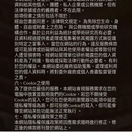
資料給其他個人、團體、私人企業或公務機關，但有
法律依據或合約義務者，不在此限。
前項但書之情形包括不限於：
經由您書面同意。 法律明文規定。 為免除您生命、身
體、自由或財產上之危險。 與公務機關或學術研究機
構合作，基於公共利益為統計或學術研究而有必要，
且資料經過提供者處理或蒐集著依其揭露方式無從識
別特定之當事人。 當您在網站的行為，違反服務條款
或可能損害或妨礙網站與其他使用者權益或導致任何
人遭受損害時，經網站管理單位研析揭露您的個人資
料是為了辨識、聯絡或採取法律行動所必要者。 有利
於您的權益。 本網站委託廠商協助蒐集、處理或利用
您的個人資料時，將對委外廠商或個人善盡監督管理
之責。
六、Cookie之使用
為了提供您最佳的服務，本網站會視服務需求在您的
電腦中放置並取用我們的Cookie，若您不願接受
Cookie的寫入，您可在您使用的瀏覽器功能項中設定
隱私權等級為高，即可拒絕Cookie的寫入，但可能會
導至網站某些功能無法正常執行 。
七、隱私權保護政策之修正
本網站隱私權保護政策將因應需求隨時進行修正，修
正後的條款將刊登於網站上。