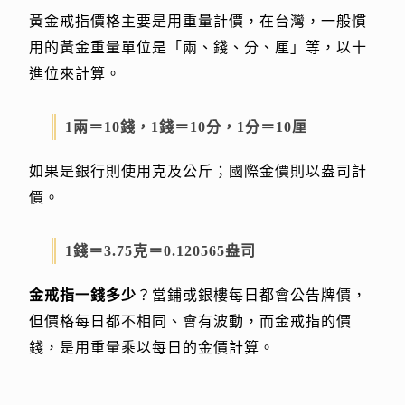
黃金戒指價格主要是用重量計價，在台灣，一般慣
用的黃金重量單位是「兩、錢、分、厘」等，以十
進位來計算。
1兩＝10錢，1錢＝10分，1分＝10厘
如果是銀行則使用克及公斤；國際金價則以盎司計
價。
1錢＝3.75克＝0.120565盎司
金戒指一錢多少
？當鋪或銀樓每日都會公告牌價，
但價格每日都不相同、會有波動，而金戒指的價
錢，是用重量乘以每日的金價計算。