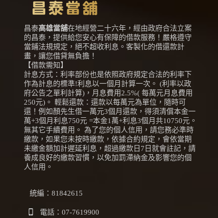
昌泰
高雄當舖
在地經營二十六年，經由政府合法立案
的昌泰，提供給您安心有保障的借款服務！嚴格遵守
當鋪法規規定，絕不超收利息。客製化的借還款計
畫，讓您借貸無負擔！
【借款需知】
計息方式：利率部份也是依照政府規定合法的利率下
作為計息的標準!利息以一個月計算一次。 (利率以政
府公告之單利計算)，月息費用2.5%( 每萬元月息費用
250元)。 輕鬆還款：還款以每萬元為單位，隨時可
還！例如顏先生借一萬元3個月還款，得須清償本金一
萬+3個月利息750元 =本金1萬+利息3個月共10750元。
無其它手續費用。 為了您的個人信用，請您務必準時
繳款，如果您未按時繳款，依據合約規定，會依當期
未繳金額加計遲延利息，超過繳款日7日就會註記，請
養成良好的繳款習慣，以免加罰滯納金及影響您的個
人信用。
統編：81842615
電話：
07-7619900