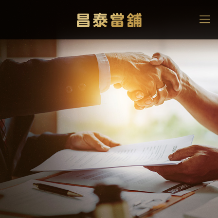
金戒指一兩多少？一錢金
戒指呢？
影響金戒指價格3因素報你
知！
高雄當舖
>
黃金借款
>