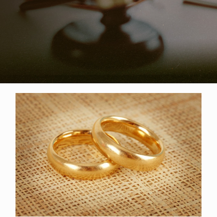
金戒指一兩多少？一錢金戒指呢？影
響金戒指價格3因素報你知！