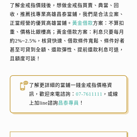
了解金戒指價錢後，想做金戒指買賣、典當、回
收，推薦找專業高雄昌泰當鋪，我們是合法立案、
正當經營的優質高雄當鋪。
黃金借款
方案：不算扣
重、價格比銀樓高；黃金借款方案：利息只要每月
約2%~2.5%，核貸快速、借款條件寬鬆、條件好者
甚至可貸到全額、還款彈性、提前還款利息可退，
且額度可談！
了解更詳細的當鋪一錢金戒指價格資
訊，歡迎來電諮詢：
07-7611111
，或線
上加line諮詢
昌泰專員
！